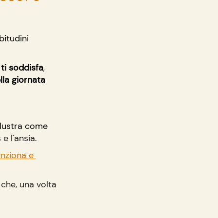
itudini 
ti soddisfa
, 
lla giornata 
illustra come 
e l'ansia.
nziona e 
che, una volta 