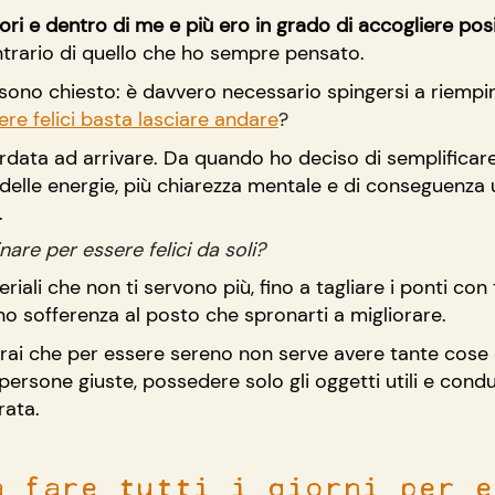
ori e dentro di me e più ero in grado di accogliere posit
ontrario di quello che ho sempre pensato.
sono chiesto: è davvero necessario spingersi a riempir
ere felici basta lasciare andare
?
rdata ad arrivare. Da quando ho deciso di semplificare 
elle energie, più chiarezza mentale e di conseguenza 
.
nare per essere felici da soli? 
riali che non ti servono più, fino a tagliare i ponti con 
o sofferenza al posto che spronarti a migliorare.
ai che per essere sereno non serve avere tante cose 
ersone giuste, possedere solo gli oggetti utili e condu
rata.
a fare tutti i giorni per e