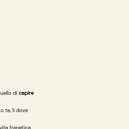
ello di 
capire 
 te, lì dove 
ita frenetica 