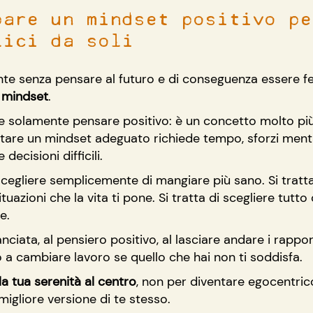
pare un mindset positivo pe
lici da soli
nte senza pensare al futuro e di conseguenza essere fe
o mindset
.
e solamente pensare positivo: è un concetto molto pi
tare un mindset adeguato richiede tempo, sforzi mental
decisioni difficili.
 scegliere semplicemente di mangiare più sano. Si tratta
uazioni che la vita ti pone. Si tratta di scegliere tutto 
e.
nciata, al pensiero positivo, al lasciare andare i rappor
 a cambiare lavoro se quello che hai non ti soddisfa.
a tua serenità al centro
, non per diventare egocentri
migliore versione di te stesso.