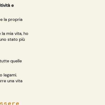
ività e 
e la propria 
la mia vita, ho 
uno stato più 
tutte quelle 
o legami. 
rre una vita 
ssere 