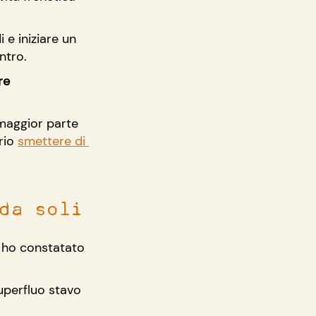
e iniziare un 
ntro.
re 
maggior parte 
rio 
smettere di 
da soli
 ho constatato 
uperfluo stavo 