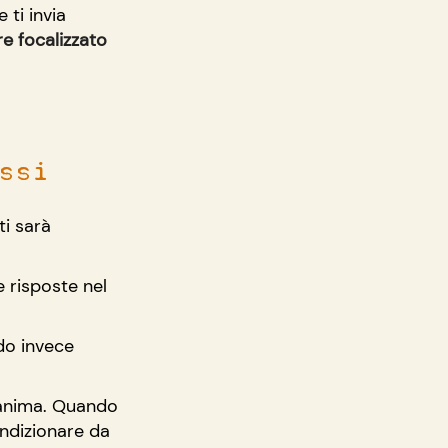
ti invia 
e focalizzato 
ssi
i sarà 
 risposte nel 
do invece 
 anima. Quando 
ondizionare da 