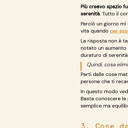
Più creavo spazio fu
serenità
. Tutto il c
Perciò un giorno mi 
vita quando 
per ess
La risposta non è ta
notato un aumento d
duraturo di serenità
Quindi, cosa elimi
Parti dalle cose mate
persone che ti recan
In questo modo vedr
Basta conoscere le p
semplice ma equilib
3. Cose d