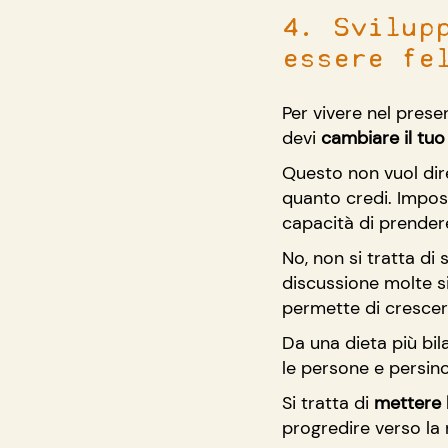
4. Svilup
essere fe
Per vivere nel prese
devi 
cambiare il tu
Questo non vuol dir
quanto credi. Impos
capacità di prendere 
No, non si tratta di
discussione molte sit
permette di crescer
Da una dieta più bila
le persone e persino
Si tratta di 
mettere l
progredire verso la 