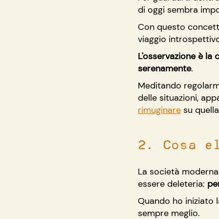
di oggi sembra impos
Con questo concetto
viaggio introspettiv
L'osservazione è la 
serenamente
. 
Meditando regolarme
delle situazioni, ap
rimuginare
su quella
2. Cosa e
La società moderna 
essere deleteria: 
pe
Quando ho iniziato l
sempre meglio.