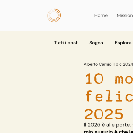
Home
Missio
Tutti i post
Sogna
Esplora
Alberto Carnio
11 dic 2024
10 m
feli
2025
Il 2025 è alle port
mio augurio è che l