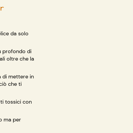
r 
lice da solo 
ù profondo di 
i oltre che la 
 di mettere in 
ciò che ti 
ti tossici con 
co ma per 