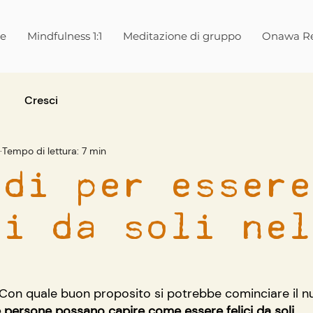
ne
Mindfulness 1:1
Meditazione di gruppo
Onawa Re
Cresci
Tempo di lettura: 7 min
odi per essere
ci da soli nel
e. Con quale buon proposito si potrebbe cominciare il 
e persone possano capire come essere felici da soli
.