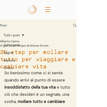
Post
Tutti i post
Alberto Carnio
Tutti i post
31 gen 2024
Tempo di lettura: 10 min
20 step per mollare
Sogna
tutto per viaggiare e
Esplora
cambiare vita
Cresci
So benissimo come ci si sente 
quando arrivi al punto di essere 
insoddisfatto della tua vita
 e tutto 
ciò che desideri è un segnale, una 
svolta, 
mollare tutto e cambiare 