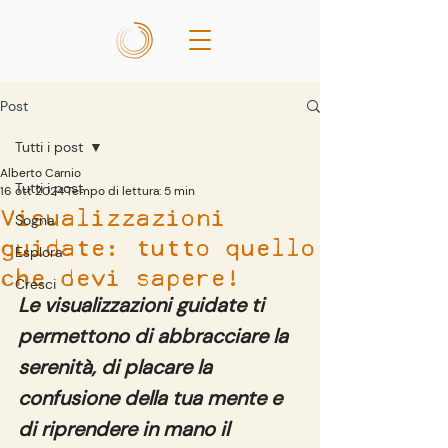
Post
Tutti i post
Alberto Carnio
Tutti i post
16 ott 2024
Tempo di lettura: 5 min
Visualizzazioni
Sogna
guidate: tutto quello
Esplora
che devi sapere!
Cresci
Le visualizzazioni guidate ti 
permettono di abbracciare la 
serenità, di placare la 
confusione della tua mente e 
di riprendere in mano il 