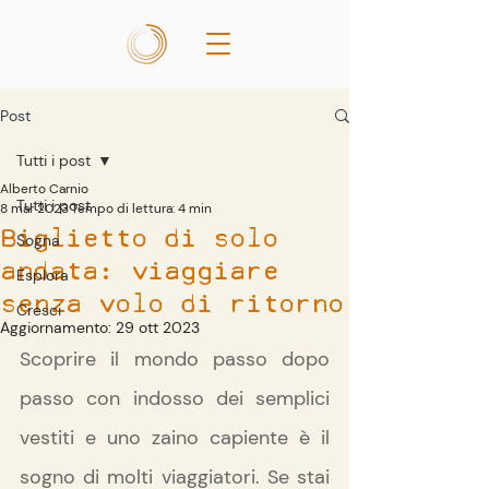
Post
Tutti i post
Alberto Carnio
Tutti i post
8 mar 2023
Tempo di lettura: 4 min
Biglietto di solo
Sogna
andata: viaggiare
Esplora
senza volo di ritorno
Cresci
Aggiornamento:
29 ott 2023
Scoprire il mondo passo dopo 
passo con indosso dei semplici 
vestiti e uno zaino capiente è il 
sogno di molti viaggiatori. Se stai 