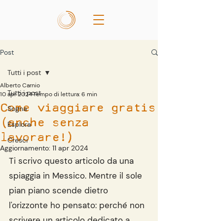
Post
Tutti i post
Alberto Carnio
Tutti i post
10 apr 2024
Tempo di lettura: 6 min
Come viaggiare gratis
Sogna
(anche senza
Esplora
lavorare!)
Cresci
Aggiornamento:
11 apr 2024
Ti scrivo questo articolo da una 
spiaggia in Messico. Mentre il sole 
pian piano scende dietro 
l'orizzonte ho pensato: perché non 
scrivere un articolo dedicato a 