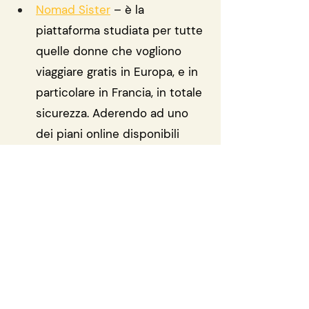
Nomad Sister
 – è la 
piattaforma studiata per tutte 
quelle donne che vogliono 
viaggiare gratis in Europa, e in 
particolare in Francia, in totale 
sicurezza. Aderendo ad uno 
dei piani online disponibili 
ogni donna potrà godere di 
vantaggi esclusivi come: 
viaggiare da sola senza timore, 
viaggiare con un'amica oppure 
con figli e animali domestici a 
seguito, contare su un 
sistema di recensioni 
verificate per viaggiare in 